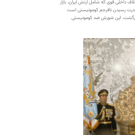
 حد رسید. در آن زمان یک ائتلاف داخلی‌ قوی که شامل ارتش ایران، بازار
به قدرت رسیدن نافرجم کومونیستی است
ران برگشت. این شورش ضد کومونیستی